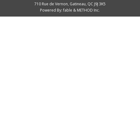
710 Rue de Vernon, Gatineau, QC J9J 3K5
Powered By:
fable & METHOD Inc.