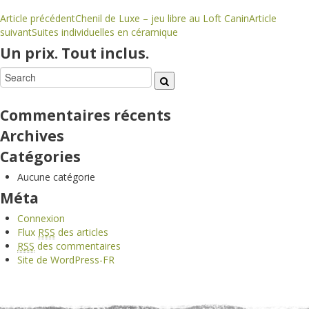
Article précédent
Chenil de Luxe – jeu libre au Loft Canin
Article
Navigation
suivant
Suites individuelles en céramique
de
l'article
Un prix. Tout inclus.
Commentaires récents
Archives
Catégories
Aucune catégorie
Méta
Connexion
Flux
RSS
des articles
RSS
des commentaires
Site de WordPress-FR